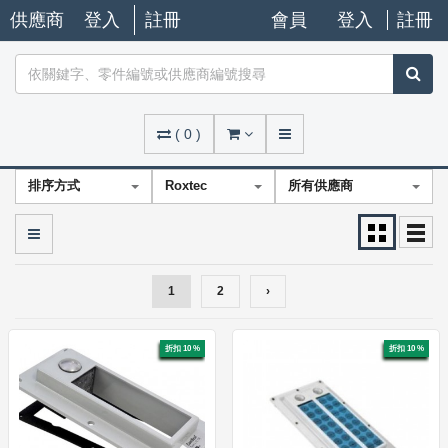
供應商
登入
註冊
會員
登入
註冊
(
0
)
排序方式
Roxtec
所有供應商
1
2
›
折扣 10 %
折扣 10 %