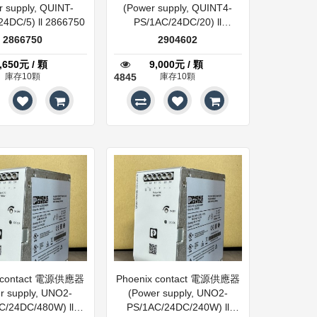
r supply, QUINT-
(Power supply, QUINT4-
24DC/5) ll 2866750
PS/1AC/24DC/20) ll
2904602
2866750
2904602
,650元 / 顆
9,000元 / 顆
庫存10顆
4845
庫存10顆
x contact 電源供應器
Phoenix contact 電源供應器
r supply, UNO2-
(Power supply, UNO2-
C/24DC/480W) ll
PS/1AC/24DC/240W) ll