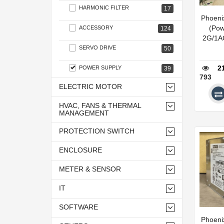
HARMONIC FILTER
17
Phoen
(Pow
ACCESSORY
124
2G/1A
SERVO DRIVE
50
2
POWER SUPPLY
39
793
ELECTRIC MOTOR
HVAC, FANS & THERMAL
MANAGEMENT
PROTECTION SWITCH
ENCLOSURE
METER & SENSOR
IT
SOFTWARE
Phoen