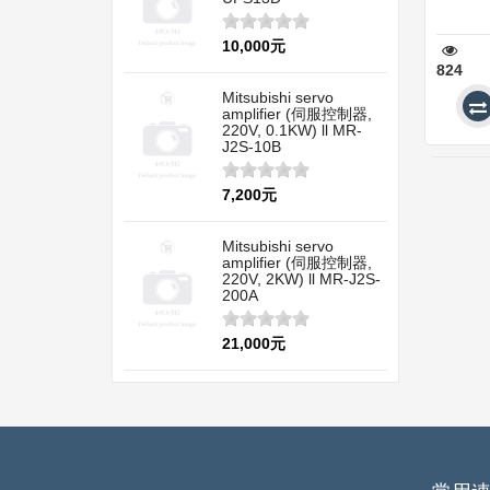
10,000元
824
Mitsubishi servo
amplifier (伺服控制器,
220V, 0.1KW) ll MR-
J2S-10B
7,200元
Mitsubishi servo
amplifier (伺服控制器,
220V, 2KW) ll MR-J2S-
200A
21,000元