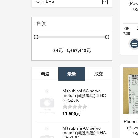
OTHERS
(Pow
PS/
售價
728
精選
最新
成交
Mitsubishi AC servo
motor (伺服馬達) ll HC-
KFS23K
11,500元
Phoen
(Powe
Mitsubishi AC servo
motor (伺服馬達) ll HC-
PS/
UFS13D