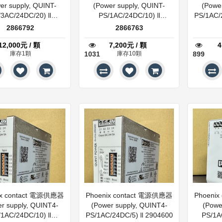
er supply, QUINT-
(Power supply, QUINT-
(Powe
3AC/24DC/20) ll
PS/1AC/24DC/10) ll
PS/1AC/
2866792
2866763
2866792
2866763
12,000元 / 顆
7,200元 / 顆
4
庫存1顆
1031
庫存10顆
899
ix contact 電源供應器
Phoenix contact 電源供應器
Phoeni
r supply, QUINT4-
(Power supply, QUINT4-
(Powe
1AC/24DC/10) ll
PS/1AC/24DC/5) ll 2904600
PS/1A