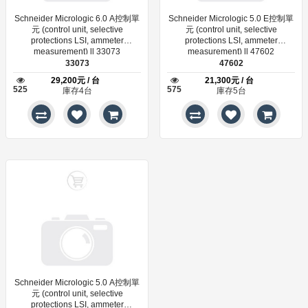
Schneider Micrologic 6.0 A控制單
Schneider Micrologic 5.0 E控制單
元 (control unit, selective
元 (control unit, selective
protections LSI, ammeter
protections LSI, ammeter
measurement) ll 33073
measurement) ll 47602
33073
47602
29,200元 / 台
21,300元 / 台
525
575
庫存4台
庫存5台
Schneider Micrologic 5.0 A控制單
元 (control unit, selective
protections LSI, ammeter