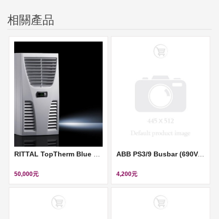
相關產品
RITTAL TopTherm Blue e 空調 (Cooling unit, 220V, 750W) ll 3361500
ABB PS3/9 Busbar (690V, 63A) ll 2CDL231001R1009
50,000元
4,200元