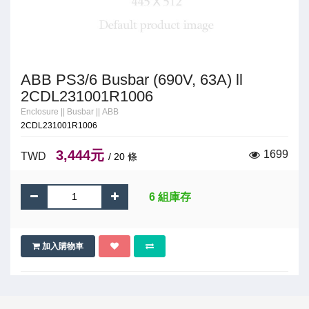
ABB PS3/6 Busbar (690V, 63A) ll
2CDL231001R1006
Enclosure
||
Busbar
||
ABB
2CDL231001R1006
3,444元
1699
TWD
/ 20 條
6 組庫存
加入購物車