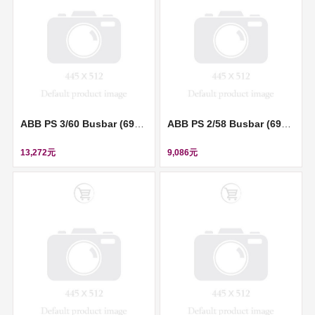
ABB PS 3/60 Busbar (690V, 63A) ll 2CDL230001R1060
ABB PS 2/58 Busbar (690V, 63A) ll 2CDL220001R1058
13,272元
9,086元