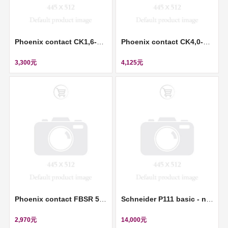
Phoenix contact CK1,6-ED-2,50ST AG - Crimp contact (壓接插針) ll 1663381
Phoenix contact CK4,0-ED-6,00BU AG - Crimp contact (壓接插針) ll 1663307
3,300元
4,125元
Phoenix contact FBSR 5-5 - Plug-in bridge (插拔式橋接件) ll 3001593
Schneider P111 basic - no BI 6BO - Ion 1/5A 0.05-12Ion - Vx 24-240VAC/250VDC ll REL10021
2,970元
14,000元