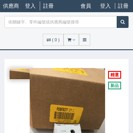
供應商
登入
註冊
會員
登入
註冊
(
0
)
精選
新品