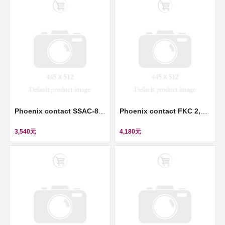
Phoenix contact SSAC-8P-10,0-PUR/M12FS SH - Sensor/actuator cable (感測器/執行器電纜) ll 1522891
Phoenix contact FKC 2,5/ 3-ST-RF - PCB connector (插拔式連接器) ll 1947065
3,540元
4,180元