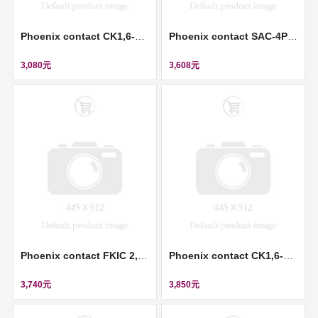
Phoenix contact CK1,6-ED-1,50ST AG - Crimp contact (壓接插針) ll 1663378
Phoenix contact SAC-4P- 5,0-100/M12FR SH - Sensor/actuator cable (感測器/執行器電纜) ll 1522891
3,080元
3,608元
Phoenix contact FKIC 2,5/ 3-ST-RN - PCB connector (插拔式連接器) ll 1946914
Phoenix contact CK1,6-ED-1,00ST AG - Crimp contact (壓接插針) ll 1663365
3,740元
3,850元