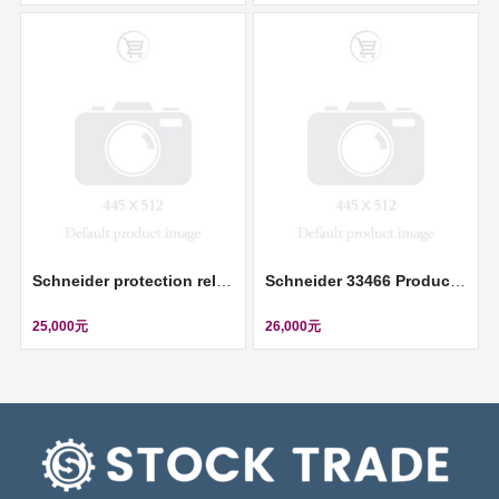
Schneider protection relay PowerLogic P1F 90-250V 3CT 1Io: 0.05-12IN 1VT 8DI-6DO RS485 USB ll REL15023
Schneider 33466 Product picture Schneider Electric circuit breaker Compact NS800N - Micrologic 2.0 - 800 A - 3 poles 3t ll 33466
25,000元
26,000元