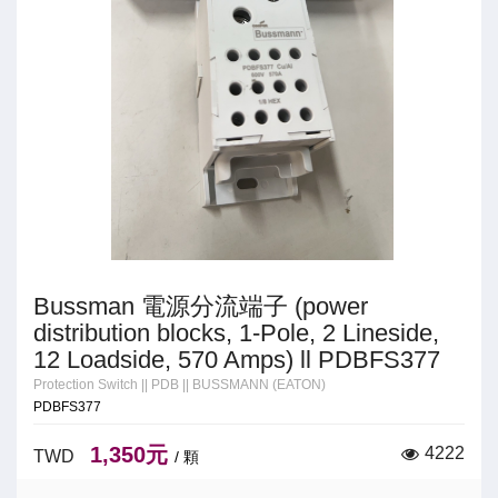
Bussman 電源分流端子 (power
distribution blocks, 1-Pole, 2 Lineside,
12 Loadside, 570 Amps) ll PDBFS377
Protection Switch
||
PDB
||
BUSSMANN (EATON)
PDBFS377
1,350元
4222
TWD
/ 顆