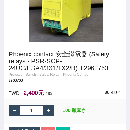
Phoenix contact 安全繼電器 (Safety
relays - PSR-SCP-
24UC/ESA4/3X1/1X2/B) ll 2963763
Protection Switch
||
Safety Relay
||
Phoenix Contact
2963763
2,400元
4491
TWD
/ 顆
100 顆庫存