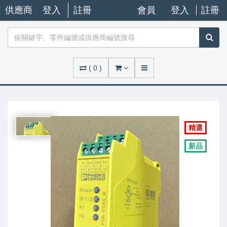
供應商
登入
註冊
會員
登入
註冊
(
0
)
精選
新品