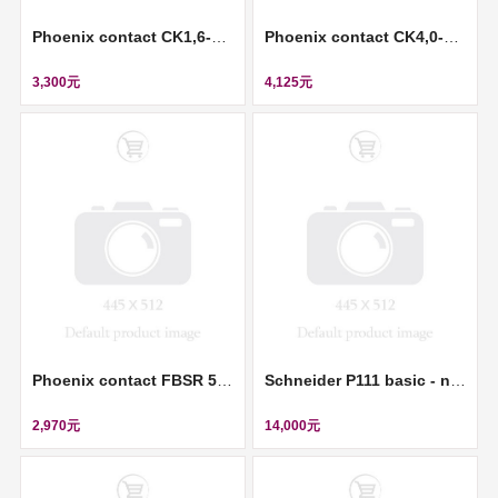
Phoenix contact CK1,6-ED-2,50ST AG - Crimp contact (壓接插針) ll 1663381
Phoenix contact CK4,0-ED-6,00BU AG - Crimp contact (壓接插針) ll 1663307
3,300元
4,125元
Phoenix contact FBSR 5-5 - Plug-in bridge (插拔式橋接件) ll 3001593
Schneider P111 basic - no BI 6BO - Ion 1/5A 0.05-12Ion - Vx 24-240VAC/250VDC ll REL10021
2,970元
14,000元