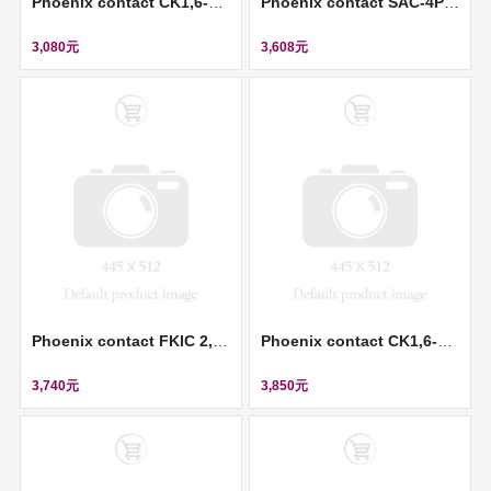
Phoenix contact CK1,6-ED-1,50ST AG - Crimp contact (壓接插針) ll 1663378
Phoenix contact SAC-4P- 5,0-100/M12FR SH - Sensor/actuator cable (感測器/執行器電纜) ll 1522891
3,080元
3,608元
Phoenix contact FKIC 2,5/ 3-ST-RN - PCB connector (插拔式連接器) ll 1946914
Phoenix contact CK1,6-ED-1,00ST AG - Crimp contact (壓接插針) ll 1663365
3,740元
3,850元