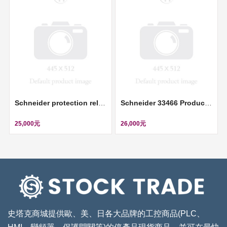
Schneider protection relay PowerLogic P1F 90-250V 3CT 1Io: 0.05-12IN 1VT 8DI-6DO RS485 USB ll REL15023
Schneider 33466 Product picture Schneider Electric circuit breaker Compact NS800N - Micrologic 2.0 - 800 A - 3 poles 3t ll 33466
25,000元
26,000元
史塔克商城提供歐、美、日各大品牌的工控商品(PLC、