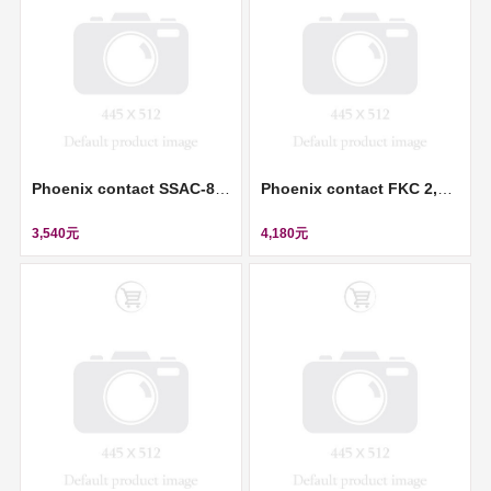
Phoenix contact SSAC-8P-10,0-PUR/M12FS SH - Sensor/actuator cable (感測器/執行器電纜) ll 1522891
Phoenix contact FKC 2,5/ 3-ST-RF - PCB connector (插拔式連接器) ll 1947065
3,540元
4,180元