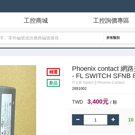
工控商城
工控詢價專區
所有類別
Phoenix contact 網路交
精選
- FL SWITCH SFNB 8
新品
IT
||
IE Switch
||
Phoenix Contact
2891002
3,400元
TWD
/ 顆
1