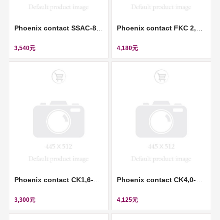
Phoenix contact SSAC-8P-10,0-PUR/M12FS SH - Sensor/actuator cable (感測器/執行器電纜) ll 1522891
Phoenix contact FKC 2,5/ 3-ST-RF - PCB connector (插拔式連接器) ll 1947065
3,540元
4,180元
Phoenix contact CK1,6-ED-2,50ST AG - Crimp contact (壓接插針) ll 1663381
Phoenix contact CK4,0-ED-6,00BU AG - Crimp contact (壓接插針) ll 1663307
3,300元
4,125元