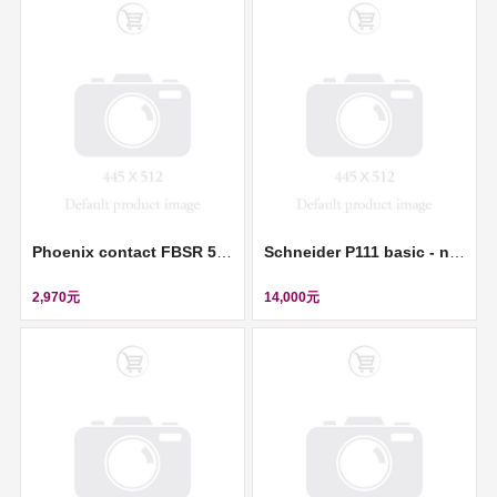
Phoenix contact FBSR 5-5 - Plug-in bridge (插拔式橋接件) ll 3001593
Schneider P111 basic - no BI 6BO - Ion 1/5A 0.05-12Ion - Vx 24-240VAC/250VDC ll REL10021
2,970元
14,000元