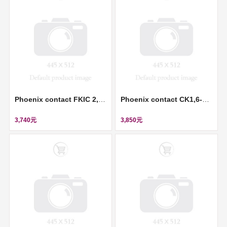
Phoenix contact FKIC 2,5/ 3-ST-RN - PCB connector (插拔式連接器) ll 1946914
Phoenix contact CK1,6-ED-1,00ST AG - Crimp contact (壓接插針) ll 1663365
3,740元
3,850元