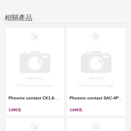
相關產品
Phoenix contact CK1,6-ED-1,50ST AG - Crimp contact (壓接插針) ll 1663378
Phoenix contact SAC-4P- 5,0-100/M12FR SH - Sensor/actuator cable (感測器/執行器電纜) ll 1522891
3,080元
3,608元