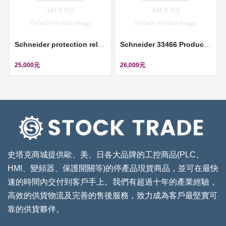
Schneider protection relay PowerLogic P1F 90-250V 3CT 1Io: 0.05-12IN 1VT 8DI-6DO RS485 USB ll REL15023
Schneider 33466 Product picture Schneider Electric circuit breaker Compact NS800N - Micrologic 2.0 - 800 A - 3 poles 3t ll 33466
25,000元
26,000元
史塔克商城提供歐、美、日各大品牌的工控商品(PLC、
HMI、變頻器、保護開關等)的停產品現貨商品，並可在最快
速的時間內交付到客戶手上。我們有超過十年的產業經驗，
高效的供貨物流及完善的售後服務，致力成為客戶最堅實可
靠的供貨夥伴。