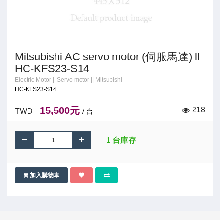
Mitsubishi AC servo motor (伺服馬達) ll
HC-KFS23-S14
Electric Motor
||
Servo motor
||
Mitsubishi
HC-KFS23-S14
15,500元
218
TWD
/ 台
1 台庫存
加入購物車