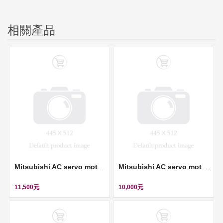
相關產品
Mitsubishi AC servo motor (伺服馬達) ll HC-KFS23K
Mitsubishi AC servo motor (伺服馬達) ll HC-UFS13D
11,500元
10,000元