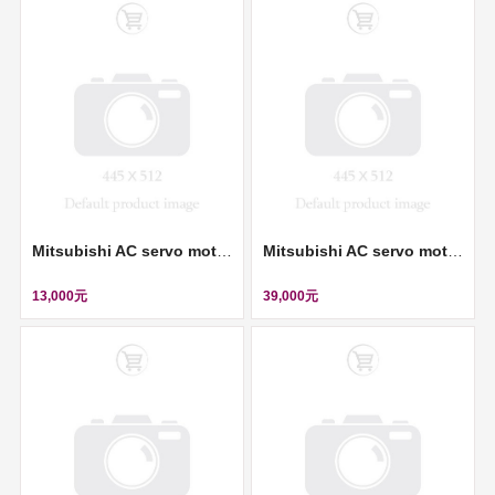
Mitsubishi AC servo motor (伺服馬達) ll HA-ME23G
Mitsubishi AC servo motor (伺服馬達, 200V, 0.4KW) ll HC-UFS43
13,000元
39,000元