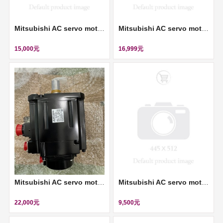
Mitsubishi AC servo motor (伺服馬達) ll HC-KFS23-S13
Mitsubishi AC servo motor (伺服馬達) ll HC-AQ0235D-S4
15,000元
16,999元
Mitsubishi AC servo motor (伺服馬達) ll HF-SP102B
Mitsubishi AC servo motor (伺服馬達) ll HC-KF23G2
22,000元
9,500元