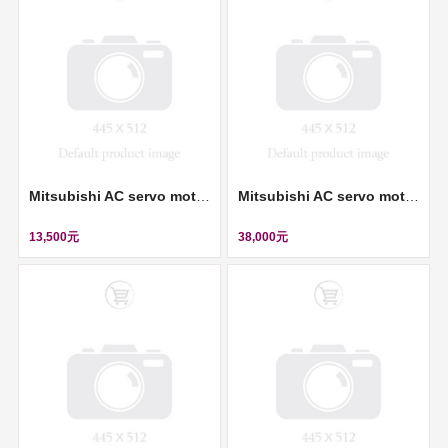
Mitsubishi AC servo motor (伺服馬達) ll HF-KE43W1-S100
Mitsubishi AC servo motor (伺服馬達) ll HC-SFS702
13,500元
38,000元