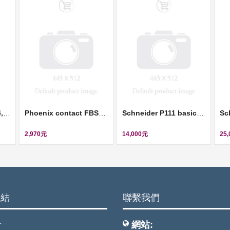
Phoenix contact CK4,0-ED-6,00BU AG - Crimp contact (壓接插針) ll 1663307
Phoenix contact FBSR 5-5 - Plug-in bridge (插拔式橋接件) ll 3001593
Schneider P111 basic - no BI 6BO - Ion 1/5A 0.05-12Ion - Vx 24-240VAC/250VDC ll REL10021
2,970元
14,000元
25
連結
聯繫我們
網站:
頁