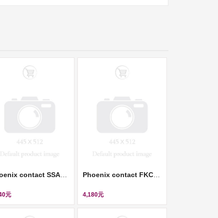
Phoenix contact SSAC-8P-10,0-PUR/M12FS SH - Sensor/actuator cable (感測器/執行器電纜) ll 1522891
Phoenix contact FKC 2,5/ 3-ST-RF - PCB connector (插拔式連接器) ll 1947065
540元
4,180元