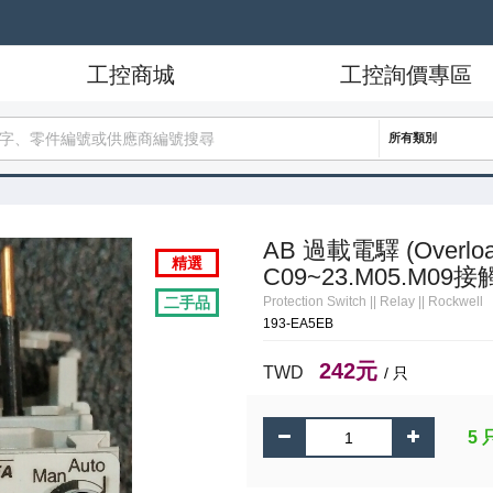
工控商城
工控詢價專區
所有類別
AB 過載電驛 (Overload 
精選
C09~23.M05.M09接
二手品
Protection Switch
||
Relay
||
Rockwell
193-EA5EB
242元
TWD
/ 只
5