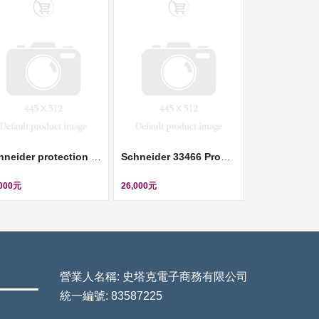
Schneider protection relay PowerLogic P1F 90-250V 3CT 1Io: 0.05-12IN 1VT 8DI-6DO RS485 USB ll REL15023
Schneider 33466 Product picture Schneider Electric circuit breaker Compact NS800N - Micrologic 2.0 - 800 A - 3 poles 3t ll 33466
,000元
26,000元
營業人名稱: 史塔克電子商務有限公司
統一編號: 83587225