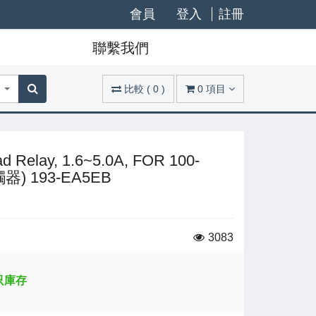
會員
登入
註冊
聯繫我們
比較
(
0
)
0
項目
Relay, 1.6~5.0A, FOR 100-
觸器) 193-EA5EB
3083
 只庫存