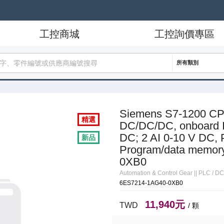
工控商城
工控詢價專區
所有類別
Siemens S7-1200 C
精選
DC/DC/DC, onboard I
DC; 2 AI 0-10 V DC,
新品
Program/data memory
0XB0
Automation & Control Gear
||
PLC / D
6ES7214-1AG40-0XB0
11,940元
TWD
/ 顆