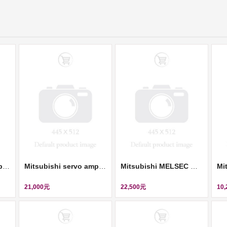
Mitsubishi servo amplifier (伺服控制器, 220V, 2KW) ll MR-J2S-200A
Mitsubishi servo amplifier (伺服控制器, 220V, 2KW) ll MR-J2S-200B
Mitsubishi MELSEC 通訊模組 (Network Module) ll AJ71AR21
21,000元
22,500元
10