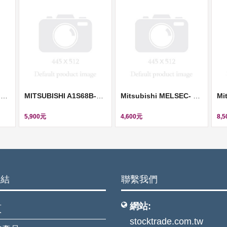
Mitsubishi MELSEC- F 高速計數模組 (High-speed counter digital input unit module) ll FX2N-1HC
MITSUBISHI A1S68B-S1 MELSEC 8 Slot 0106C Base Unit Chassis Module ll A1S68B-S1
Mitsubishi MELSEC- F 定位控制模組 (Motion control units) ll FX2N-1PG-E
5,900元
4,600元
8,
連結
聯繫我們
網站:
頁
stocktrade.com.tw