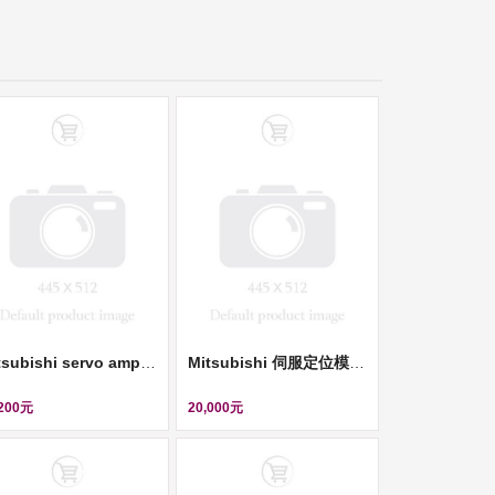
Mitsubishi servo amplifier (伺服控制器, 220V, 0.1KW) ll MR-J2S-10A-S075
Mitsubishi 伺服定位模組 (Positioning Module) ll QD75M4
,200元
20,000元