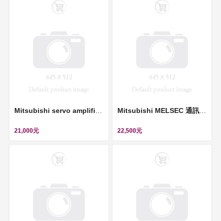
Mitsubishi servo amplifier (伺服控制器, 220V, 2KW) ll MR-J2S-200B
Mitsubishi MELSEC 通訊模組 (Network Module) ll AJ71AR21
21,000元
22,500元