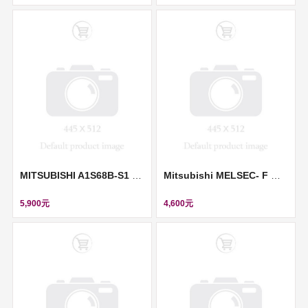
MITSUBISHI A1S68B-S1 MELSEC 8 Slot 0106C Base Unit Chassis Module ll A1S68B-S1
Mitsubishi MELSEC- F 定位控制模組 (Motion control units) ll FX2N-1PG-E
5,900元
4,600元