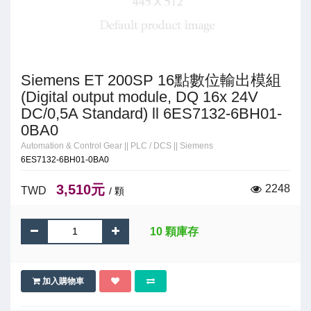
Siemens ET 200SP 16點數位輸出模組
(Digital output module, DQ 16x 24V
DC/0,5A Standard) ll 6ES7132-6BH01-
0BA0
Automation & Control Gear
||
PLC / DCS
||
Siemens
6ES7132-6BH01-0BA0
3,510元
2248
TWD
/ 顆
10 顆庫存
加入購物車