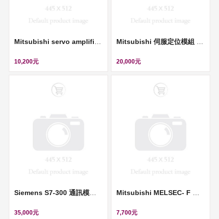
Mitsubishi servo amplifier (伺服控制器, 220V, 0.1KW) ll MR-J2S-10A-S075
Mitsubishi 伺服定位模組 (Positioning Module) ll QD75M4
10,200元
20,000元
Siemens S7-300 通訊模組 (CP 343-1) ll 6GK7343-1EX30-0XE0
Mitsubishi MELSEC- F 高速計數模組 (High-speed counter digital input unit module) ll FX2N-1HC
35,000元
7,700元