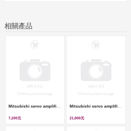
相關產品
Mitsubishi servo amplifier (伺服控制器, 220V, 0.1KW) ll MR-J2S-10B
Mitsubishi servo amplifier (伺服控制器, 220V, 2KW) ll MR-J2S-200A
7,200元
21,000元