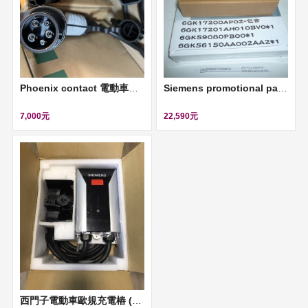
Phoenix contact 電動車美規AC充電電纜 (AC charging cable, 5M)
Siemens promotional package ( SINEMA Remote Connect Virtual appliance & KEY-PLUG SINEMA RC & SCALANCE S615 LAN router) ll 6GK1720-0AP02
7,000元
22,590元
西門子電動車歐規充電樁 (VersiCharge Gen3 AC-Wallbox, 220V AC, 48A) II 8EM1312-5CF18-0FA3