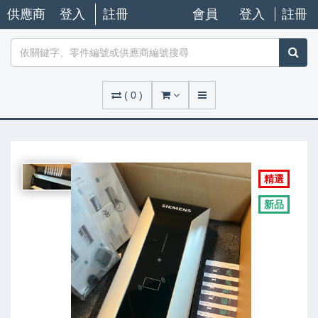
供應商
登入
註冊
會員
登入
註冊
(
0
)
精選
新品