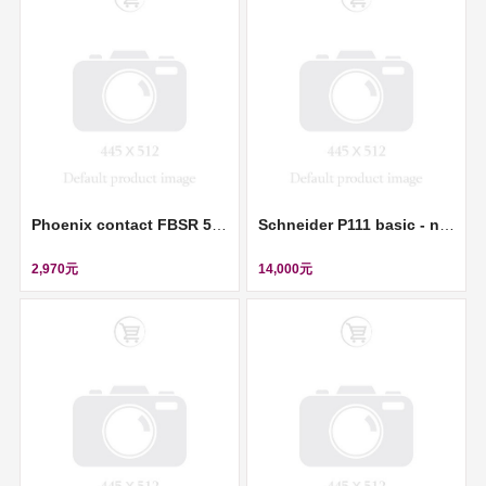
Phoenix contact FBSR 5-5 - Plug-in bridge (插拔式橋接件) ll 3001593
Schneider P111 basic - no BI 6BO - Ion 1/5A 0.05-12Ion - Vx 24-240VAC/250VDC ll REL10021
2,970元
14,000元