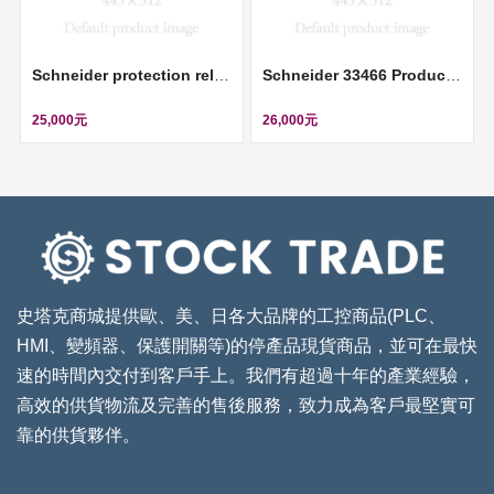
Schneider protection relay PowerLogic P1F 90-250V 3CT 1Io: 0.05-12IN 1VT 8DI-6DO RS485 USB ll REL15023
Schneider 33466 Product picture Schneider Electric circuit breaker Compact NS800N - Micrologic 2.0 - 800 A - 3 poles 3t ll 33466
25,000元
26,000元
史塔克商城提供歐、美、日各大品牌的工控商品(PLC、
HMI、變頻器、保護開關等)的停產品現貨商品，並可在最快
速的時間內交付到客戶手上。我們有超過十年的產業經驗，
高效的供貨物流及完善的售後服務，致力成為客戶最堅實可
靠的供貨夥伴。