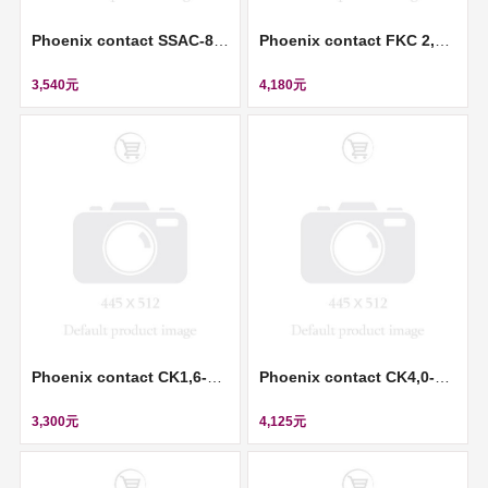
Phoenix contact SSAC-8P-10,0-PUR/M12FS SH - Sensor/actuator cable (感測器/執行器電纜) ll 1522891
Phoenix contact FKC 2,5/ 3-ST-RF - PCB connector (插拔式連接器) ll 1947065
3,540元
4,180元
Phoenix contact CK1,6-ED-2,50ST AG - Crimp contact (壓接插針) ll 1663381
Phoenix contact CK4,0-ED-6,00BU AG - Crimp contact (壓接插針) ll 1663307
3,300元
4,125元