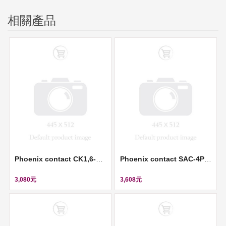
相關產品
Phoenix contact CK1,6-ED-1,50ST AG - Crimp contact (壓接插針) ll 1663378
Phoenix contact SAC-4P- 5,0-100/M12FR SH - Sensor/actuator cable (感測器/執行器電纜) ll 1522891
3,080元
3,608元