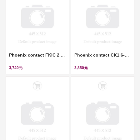
Phoenix contact FKIC 2,5/ 3-ST-RN - PCB connector (插拔式連接器) ll 1946914
Phoenix contact CK1,6-ED-1,00ST AG - Crimp contact (壓接插針) ll 1663365
3,740元
3,850元