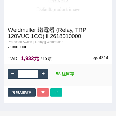
Weidmuller 繼電器 (Relay, TRP
120VUC 1CO) ll 2618010000
Protection Switch
||
Relay
||
Weidmuller
2618010000
1,932元
4314
TWD
/ 10 顆
58 組庫存
加入購物車