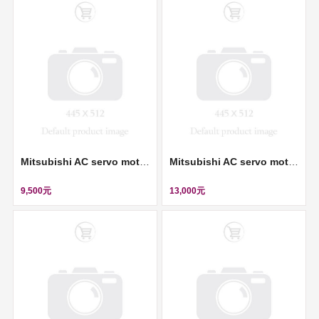
Mitsubishi AC servo motor (伺服馬達) ll HC-KF23G2
Mitsubishi AC servo motor (伺服馬達) ll HA-ME23G
9,500元
13,000元