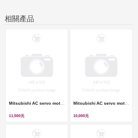
相關產品
Mitsubishi AC servo motor (伺服馬達) ll HC-KFS23K
Mitsubishi AC servo motor (伺服馬達) ll HC-UFS13D
11,500元
10,000元