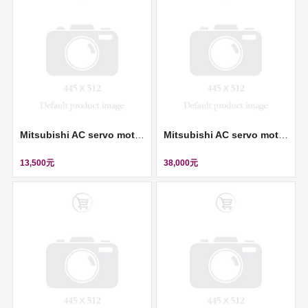
Mitsubishi AC servo motor (伺服馬達) ll HF-KE43W1-S100
Mitsubishi AC servo motor (伺服馬達) ll HC-SFS702
13,500元
38,000元