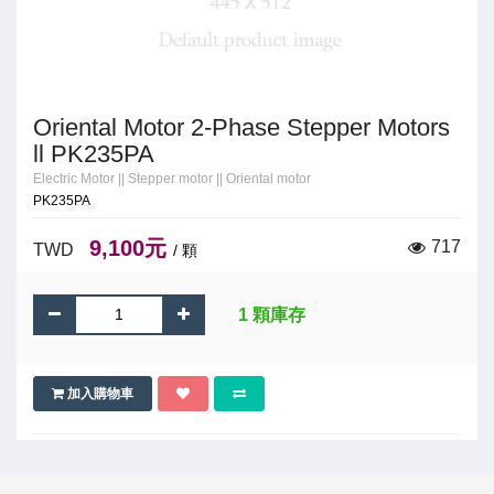
Oriental Motor 2-Phase Stepper Motors
ll PK235PA
Electric Motor
||
Stepper motor
||
Oriental motor
PK235PA
9,100元
717
TWD
/ 顆
1 顆庫存
加入購物車