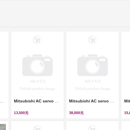
subishi AC servo motor (伺服馬達) ll HC-UFS13D
Mitsubishi AC servo motor (伺服馬達) ll HF-KE43W1-S100
Mitsubishi AC servo motor (伺服馬達) ll HC-SFS702
13,500元
38,000元
15