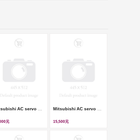
Mitsubishi AC servo motor (伺服馬達) ll HC-KFS23-S13
Mitsubishi AC servo motor (伺服馬達) ll HC-KFS23-S14
,000元
15,500元