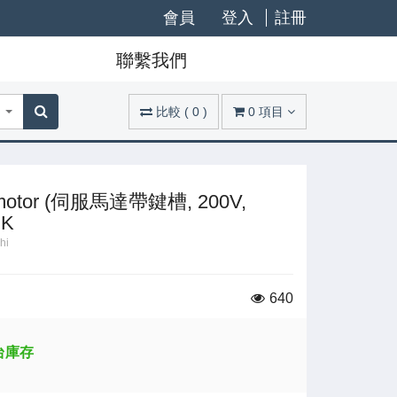
會員
登入
註冊
聯繫我們
比較
(
0
)
0
項目
vo motor (伺服馬達帶鍵槽, 200V,
BK
hi
640
 台庫存